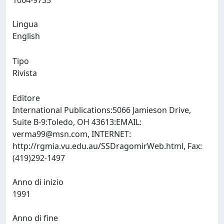
1064-9735
Lingua
English
Tipo
Rivista
Editore
International Publications:5066 Jamieson Drive,
Suite B-9:Toledo, OH 43613:EMAIL:
verma99@msn.com
, INTERNET:
http://rgmia.vu.edu.au/SSDragomirWeb.html, Fax:
(419)292-1497
Anno di inizio
1991
Anno di fine