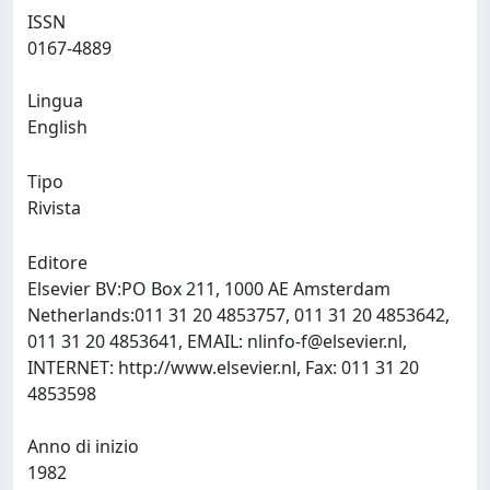
ISSN
0167-4889
Lingua
English
Tipo
Rivista
Editore
Elsevier BV:PO Box 211, 1000 AE Amsterdam
Netherlands:011 31 20 4853757, 011 31 20 4853642,
011 31 20 4853641, EMAIL:
nlinfo-f@elsevier.nl
,
INTERNET: http://www.elsevier.nl, Fax: 011 31 20
4853598
Anno di inizio
1982