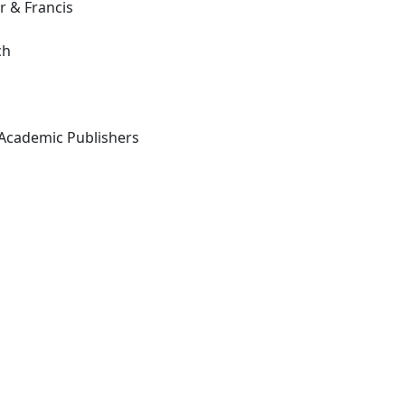
r & Francis
ch
Chur; New York: Harwood Academic Publishers