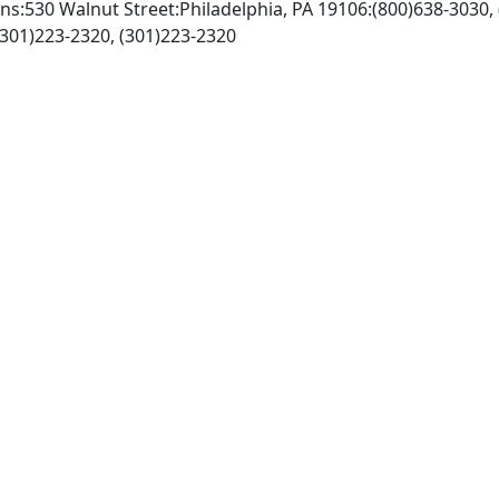
kins:530 Walnut Street:Philadelphia, PA 19106:(800)638-3030
http://www.lww.com, Fax: (301)223-2320, (301)223-2320