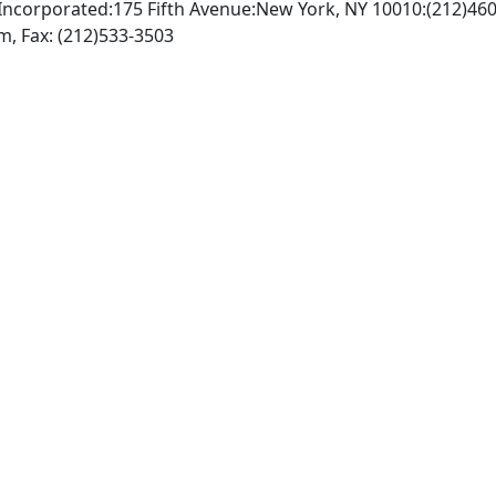
Incorporated:175 Fifth Avenue:New York, NY 10010:(212)46
http://www.springer-ny.com, Fax: (212)533-3503