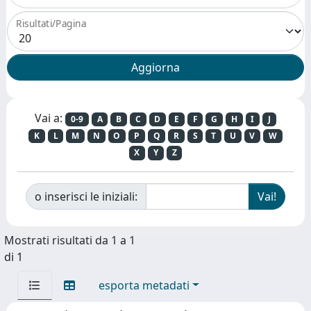
Risultati/Pagina
Vai a:
0-9
A
B
C
D
E
F
G
H
I
J
K
L
M
N
O
P
Q
R
S
T
U
V
W
X
Y
Z
o inserisci le iniziali:
Mostrati risultati da 1 a 1
di 1
esporta metadati