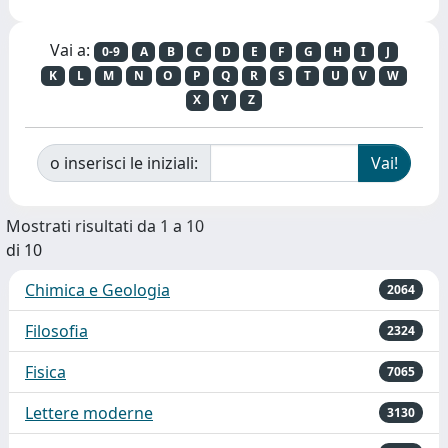
Vai a:
0-9
A
B
C
D
E
F
G
H
I
J
K
L
M
N
O
P
Q
R
S
T
U
V
W
X
Y
Z
o inserisci le iniziali:
Mostrati risultati da 1 a 10
di 10
Chimica e Geologia
2064
Filosofia
2324
Fisica
7065
Lettere moderne
3130