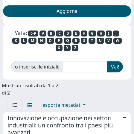
Vai a:
0-9
A
B
C
D
E
F
G
H
I
J
K
L
M
N
O
P
Q
R
S
T
U
V
W
X
Y
Z
o inserisci le iniziali:
Mostrati risultati da 1 a 2
di 2
esporta metadati
Innovazione e occupazione nei settori
industriali: un confronto tra i paesi più
avanzati,