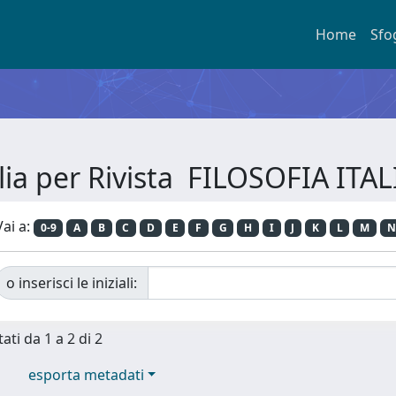
Home
Sfo
lia per Rivista FILOSOFIA ITA
Vai a:
0-9
A
B
C
D
E
F
G
H
I
J
K
L
M
N
o inserisci le iniziali:
ati da 1 a 2 di 2
esporta metadati