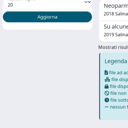
Neoparme
2018 Salina
Su alcune
2019 Salina
Mostrati risult
Legenda 
file ad a
file disp
file dispo
file non
file sot
nessun f