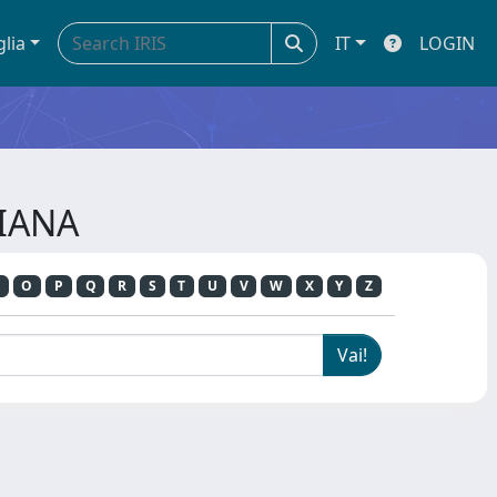
glia
IT
LOGIN
LIANA
O
P
Q
R
S
T
U
V
W
X
Y
Z