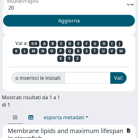
Risultati/Pagina
Vai a:
0-9
A
B
C
D
E
F
G
H
I
J
K
L
M
N
O
P
Q
R
S
T
U
V
W
X
Y
Z
o inserisci le iniziali:
Mostrati risultati da 1 a 1
di 1
esporta metadati
Membrane lipids and maximum lifespan