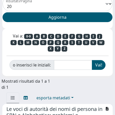
Risultati/Pagina
Vai a:
0-9
A
B
C
D
E
F
G
H
I
J
K
L
M
N
O
P
Q
R
S
T
U
V
W
X
Y
Z
o inserisci le iniziali:
Mostrati risultati da 1 a 1
di 1
esporta metadati
Le voci di autorità dei nomi di persona in