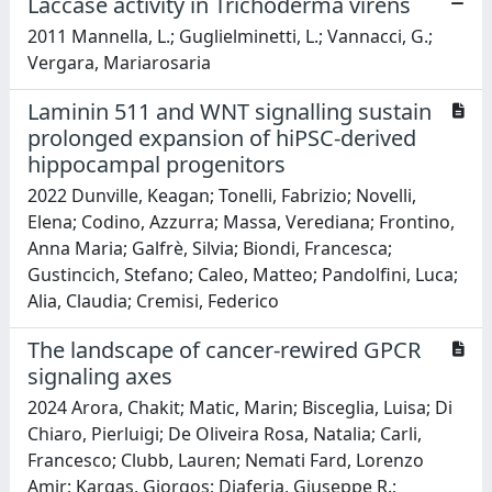
Laccase activity in Trichoderma virens
2011 Mannella, L.; Guglielminetti, L.; Vannacci, G.;
Vergara, Mariarosaria
Laminin 511 and WNT signalling sustain
prolonged expansion of hiPSC-derived
hippocampal progenitors
2022 Dunville, Keagan; Tonelli, Fabrizio; Novelli,
Elena; Codino, Azzurra; Massa, Verediana; Frontino,
Anna Maria; Galfrè, Silvia; Biondi, Francesca;
Gustincich, Stefano; Caleo, Matteo; Pandolfini, Luca;
Alia, Claudia; Cremisi, Federico
The landscape of cancer-rewired GPCR
signaling axes
2024 Arora, Chakit; Matic, Marin; Bisceglia, Luisa; Di
Chiaro, Pierluigi; De Oliveira Rosa, Natalia; Carli,
Francesco; Clubb, Lauren; Nemati Fard, Lorenzo
Amir; Kargas, Giorgos; Diaferia, Giuseppe R.;