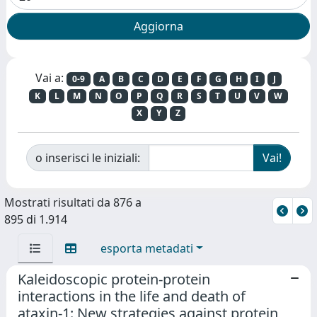
Vai a:
0-9
A
B
C
D
E
F
G
H
I
J
K
L
M
N
O
P
Q
R
S
T
U
V
W
X
Y
Z
o inserisci le iniziali:
Mostrati risultati da 876 a
895 di 1.914
esporta metadati
Kaleidoscopic protein-protein
interactions in the life and death of
ataxin-1: New strategies against protein