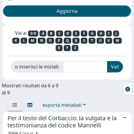
Vai a:
0-9
A
B
C
D
E
F
G
H
I
J
K
L
M
N
O
P
Q
R
S
T
U
V
W
X
Y
Z
o inserisci le iniziali:
Mostrati risultati da 6 a 9
di 9
esporta metadati
Per il testo del Corbaccio: la vulgata e la
testimonianza del codice Mannelli
2006 Carrai, S