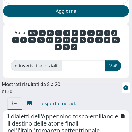
Vai a:
0-9
A
B
C
D
E
F
G
H
I
J
K
L
M
N
O
P
Q
R
S
T
U
V
W
X
Y
Z
o inserisci le iniziali:
Mostrati risultati da 8 a 20
di 20
esporta metadati
I dialetti dell'Appennino tosco-emiliano e
il destino delle atone finali
nel(l'italo-)romanzo settentrionale