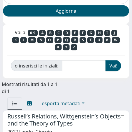
Vai a:
0-9
A
B
C
D
E
F
G
H
I
J
K
L
M
N
O
P
Q
R
S
T
U
V
W
X
Y
Z
o inserisci le iniziali:
Mostrati risultati da 1 a 1
di 1
esporta metadati
Russell’s Relations, Wittgenstein’s Objects
and the Theory of Types
2012 Lando, Giorgio