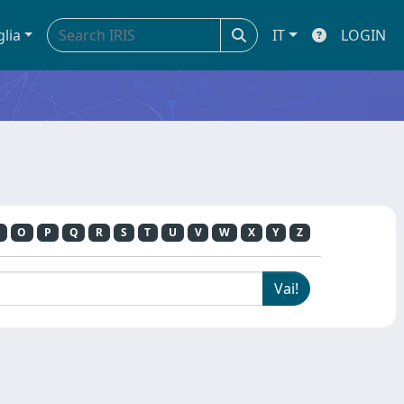
glia
IT
LOGIN
O
P
Q
R
S
T
U
V
W
X
Y
Z