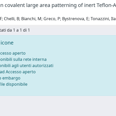
n covalent large area patterning of inert Teflon-
F; Chelli, B; Bianchi, M; Greco, P; Bystrenova, E; Tonazzini, Ilar
ati da 1 a 1 di 1
icone
ccesso aperto
onibili sulla rete interna
nibili agli utenti autorizzati
 ad Accesso aperto
to embargo
ile disponibile