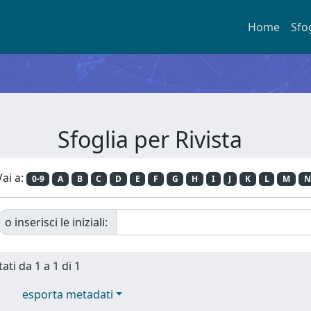
Home
Sfo
Sfoglia per Rivista
Vai a:
0-9
A
B
C
D
E
F
G
H
I
J
K
L
M
N
o inserisci le iniziali:
ati da 1 a 1 di 1
esporta metadati