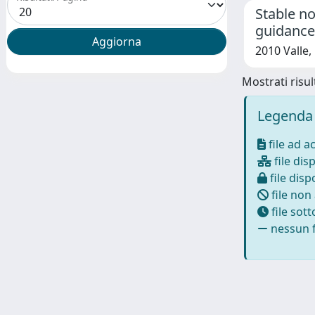
Stable no
guidance
2010 Valle, 
Mostrati risult
Legenda 
file ad a
file disp
file dispo
file non
file sot
nessun f