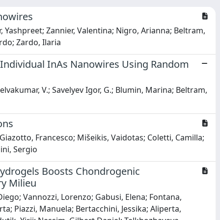
nowires
r, Yashpreet; Zannier, Valentina; Nigro, Arianna; Beltram,
rdo; Zardo, Ilaria
f Individual InAs Nanowires Using Random
elvakumar, V.; Savelyev Igor, G.; Blumin, Marina; Beltram,
ons
Giazotto, Francesco; Mišeikis, Vaidotas; Coletti, Camilla;
ini, Sergio
Hydrogels Boosts Chondrogenic
y Milieu
 Diego; Vannozzi, Lorenzo; Gabusi, Elena; Fontana,
a; Piazzi, Manuela; Bertacchini, Jessika; Aliperta,