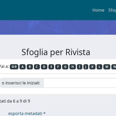
Home
Sfo
Sfoglia per Rivista
Vai a:
0-9
A
B
C
D
E
F
G
H
I
J
K
L
M
N
o inserisci le iniziali:
ati da 6 a 9 di 9
esporta metadati