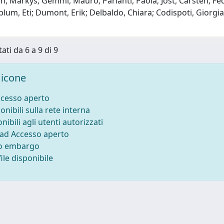
n, Markys; Gemmi, Mauro; Parlanti, Paola; Jost, Carsten; Fedu
lum, Eti; Dumont, Erik; Delbaldo, Chiara; Codispoti, Giorgia; M
ati da 6 a 9 di 9
icone
ccesso aperto
onibili sulla rete interna
nibili agli utenti autorizzati
 ad Accesso aperto
to embargo
ile disponibile
-
Privacy