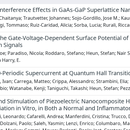
nterference Effects in GaAs-GaP Superlattice Na
Chaitanya; Trautvetter, Johannes; Sojo-Gordillo, Jose M.; Kau
igi, Tommaso; Ruiz-Caridad, Alicia; Sorba, Lucia; Rurali, Ricca
the Gate-Voltage-Dependent Surface Potential o
h Signals
 Joe; Paradiso, Nicola; Roddaro, Stefano; Heun, Stefan; Nair S
 Harry, E.
-Periodic Supercurrent at Quantum Hall Transiti
i, Ivan; Carrega, Matteo; Crippa, Alessandro; Strambini, Elia; 
bio; Watanabe, Kenji; Taniguchi, Takashi; Heun, Stefan; Pezz
nd Stimulation of Piezoelectric Nanocomposite 
iation in Vitro, in Both a Normal and Inflammator
i, Leonardo; Cafarelli, Andrea; Manferdini, Cristina; Trucco,
Dolzani, Paolo; Saleh, Yasmin; Lenzi, Enrico; Columbaro, Mart