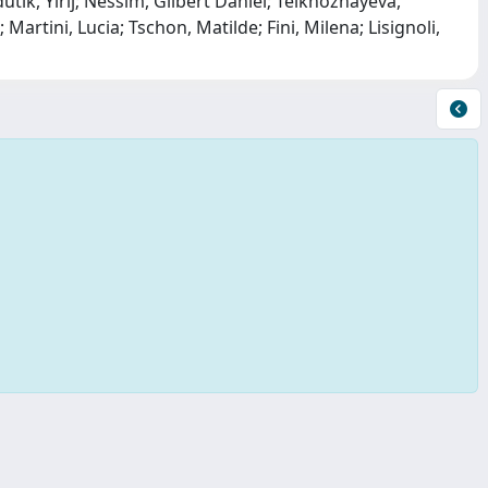
tik, Yirij; Nessim, Gilbert Daniel; Telkhozhayeva,
artini, Lucia; Tschon, Matilde; Fini, Milena; Lisignoli,
Copyright © 2026