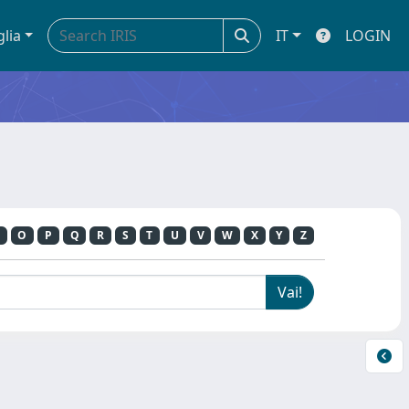
glia
IT
LOGIN
O
P
Q
R
S
T
U
V
W
X
Y
Z