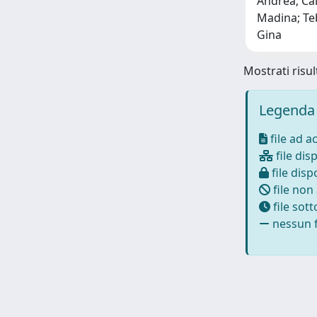
Andrea; Cai
Madina; Teb
Gina
Mostrati risult
Legenda 
file ad a
file disp
file dispo
file non
file sot
nessun f
Powered by
IRIS
-
about IRIS
-
Utilizzo dei cookie