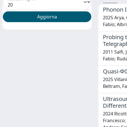
Phonon I
2025 Arya, 
Fabio; Albr
Probing 
Telegrap
2011 Salfi,
Fabio; Ruda
Quasi-Φ0
2025 Villan
Beltram, Fa
Ultrasou
Different
2024 Ricott
Francesco; 