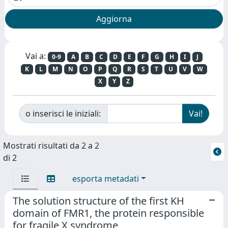
Vai a:
0-9
A
B
C
D
E
F
G
H
I
J
K
L
M
N
O
P
Q
R
S
T
U
V
W
X
Y
Z
o inserisci le iniziali:
Mostrati risultati da 2 a 2
di 2
esporta metadati
The solution structure of the first KH
domain of FMR1, the protein responsible
for fragile X syndrome