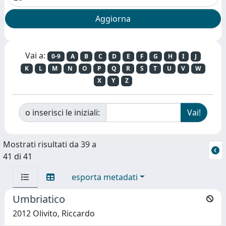
Vai a:
0-9
A
B
C
D
E
F
G
H
I
J
K
L
M
N
O
P
Q
R
S
T
U
V
W
X
Y
Z
o inserisci le iniziali:
Mostrati risultati da 39 a
41 di 41
esporta metadati
Umbriatico
2012 Olivito, Riccardo