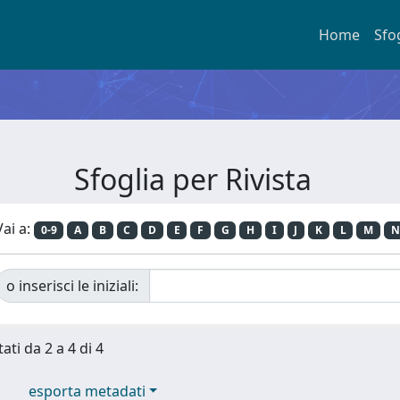
Home
Sfo
Sfoglia per Rivista
Vai a:
0-9
A
B
C
D
E
F
G
H
I
J
K
L
M
N
o inserisci le iniziali:
ati da 2 a 4 di 4
esporta metadati