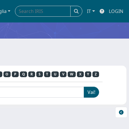
glia
IT
LOGIN
O
P
Q
R
S
T
U
V
W
X
Y
Z