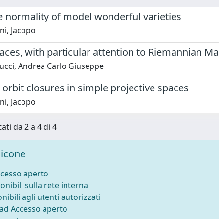
e normality of model wonderful varieties
ni, Jacopo
ces, with particular attention to Riemannian Ma
cci, Andrea Carlo Giuseppe
 orbit closures in simple projective spaces
ni, Jacopo
ati da 2 a 4 di 4
icone
ccesso aperto
onibili sulla rete interna
nibili agli utenti autorizzati
 ad Accesso aperto