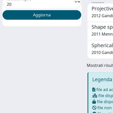
Projectiv
2012 Gandi
Shape spa
2011 Mennu
Spherical
2010 Gandi
Mostrati risult
Legenda 
file ad a
file disp
file dispo
file non