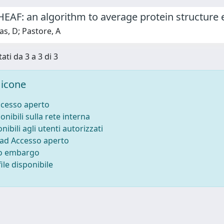
AF: an algorithm to average protein structure
s, D; Pastore, A
ati da 3 a 3 di 3
icone
ccesso aperto
onibili sulla rete interna
nibili agli utenti autorizzati
 ad Accesso aperto
to embargo
ile disponibile