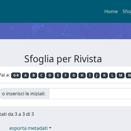
Home
Sfo
Sfoglia per Rivista
Vai a:
0-9
A
B
C
D
E
F
G
H
I
J
K
L
M
N
o inserisci le iniziali:
ati da 3 a 3 di 3
esporta metadati