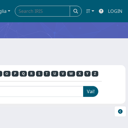
glia
IT
LOGIN
O
P
Q
R
S
T
U
V
W
X
Y
Z