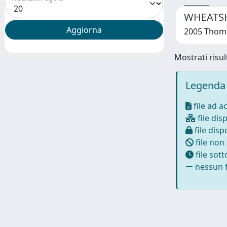
WHEATSHE
2005 Thoma
Mostrati risult
Legenda 
file ad a
file disp
file dispo
file non
file sot
nessun f