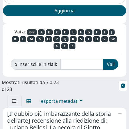
Vai a:
0-9
A
B
C
D
E
F
G
H
I
J
K
L
M
N
O
P
Q
R
S
T
U
V
W
X
Y
Z
o inserisci le iniziali:
Mostrati risultati da 7 a 23
di 23
esporta metadati
[Il dubbio più imbarazzante della storia
dell’arte] recensione alla riedizione di:
Luciano Bellosi, La pecora di Giotto