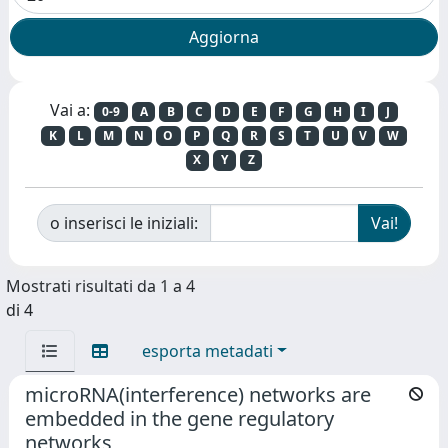
Vai a:
0-9
A
B
C
D
E
F
G
H
I
J
K
L
M
N
O
P
Q
R
S
T
U
V
W
X
Y
Z
o inserisci le iniziali:
Mostrati risultati da 1 a 4
di 4
esporta metadati
microRNA(interference) networks are
embedded in the gene regulatory
networks