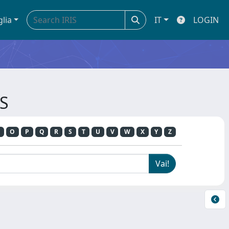
glia
IT
LOGIN
US
O
P
Q
R
S
T
U
V
W
X
Y
Z