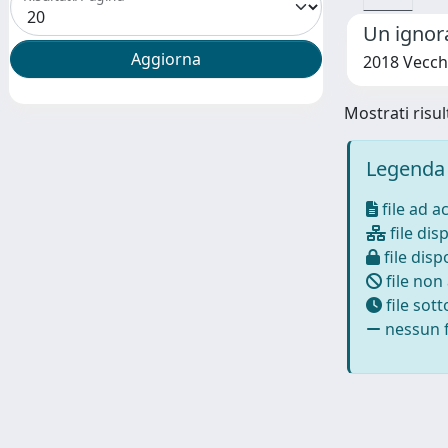
Un ignor
2018 Vecch
Mostrati risul
Legenda 
file ad a
file disp
file dispo
file non
file sot
nessun f