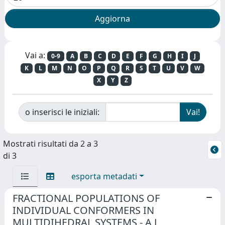
Vai a:
0-9
A
B
C
D
E
F
G
H
I
J
K
L
M
N
O
P
Q
R
S
T
U
V
W
X
Y
Z
o inserisci le iniziali:
Mostrati risultati da 2 a 3
di 3
esporta metadati
FRACTIONAL POPULATIONS OF
INDIVIDUAL CONFORMERS IN
MULTIDIHEDRAL SYSTEMS - A J