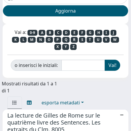
Vai a:
0-9
A
B
C
D
E
F
G
H
I
J
K
L
M
N
O
P
Q
R
S
T
U
V
W
X
Y
Z
o inserisci le iniziali:
Mostrati risultati da 1 a 1
di 1
esporta metadati
La lecture de Gilles de Rome sur le
quatrième livre des Sentences. Les
extraits du Clm. 8005