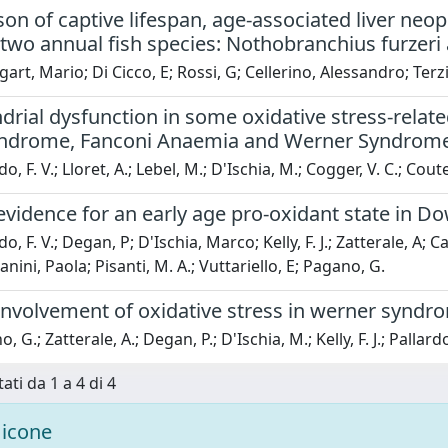
on of captive lifespan, age-associated liver ne
two annual fish species: Nothobranchius furzer
rt, Mario; Di Cicco, E; Rossi, G; Cellerino, Alessandro; Terzi
rial dysfunction in some oxidative stress-related
ndrome, Fanconi Anaemia and Werner Syndrom
o, F. V.; Lloret, A.; Lebel, M.; D'Ischia, M.; Cogger, V. C.; Cou
evidence for an early age pro-oxidant state in 
o, F. V.; Degan, P; D'Ischia, Marco; Kelly, F. J.; Zatterale, A;
anini, Paola; Pisanti, M. A.; Vuttariello, E; Pagano, G.
 involvement of oxidative stress in werner synd
 G.; Zatterale, A.; Degan, P.; D'Ischia, M.; Kelly, F. J.; Pallard
ati da 1 a 4 di 4
icone