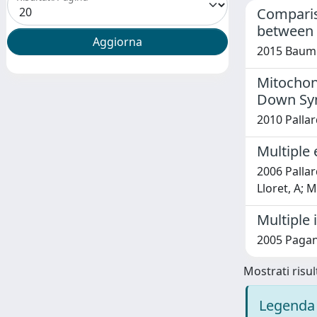
Comparis
between 
2015 Baumga
Mitochond
Down Sy
2010 Pallard
Multiple 
2006 Pallard
Lloret, A; M
Multiple
2005 Pagano,
Mostrati risult
Legenda 