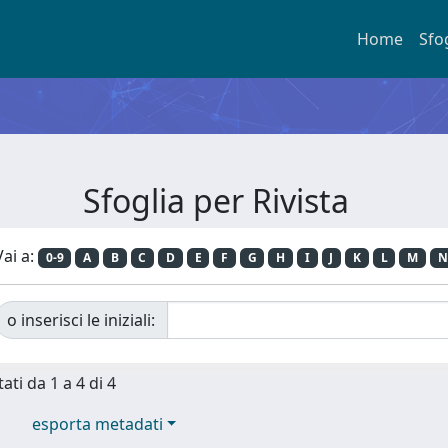
Home
Sfo
Sfoglia per Rivista
Vai a:
0-9
A
B
C
D
E
F
G
H
I
J
K
L
M
N
o inserisci le iniziali:
ati da 1 a 4 di 4
esporta metadati