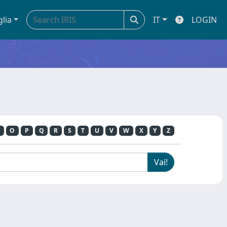
glia
IT
LOGIN
O
P
Q
R
S
T
U
V
W
X
Y
Z