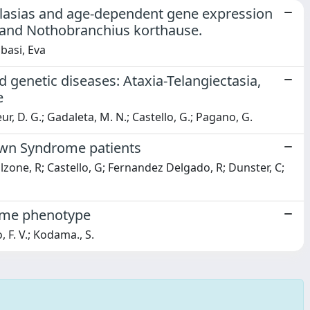
oplasias and age-dependent gene expression
i and Nothobranchius korthause.
basi, Eva
 genetic diseases: Ataxia-Telangiectasia,
e
teur, D. G.; Gadaleta, M. N.; Castello, G.; Pagano, G.
Down Syndrome patients
 Calzone, R; Castello, G; Fernandez Delgado, R; Dunster, C;
rome phenotype
o, F. V.; Kodama., S.