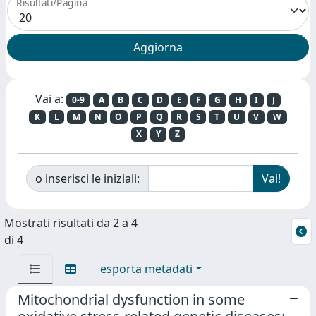
Risultati/Pagina
Vai a:
0-9
A
B
C
D
E
F
G
H
I
J
K
L
M
N
O
P
Q
R
S
T
U
V
W
X
Y
Z
o inserisci le iniziali:
Mostrati risultati da 2 a 4
di 4
esporta metadati
Mitochondrial dysfunction in some