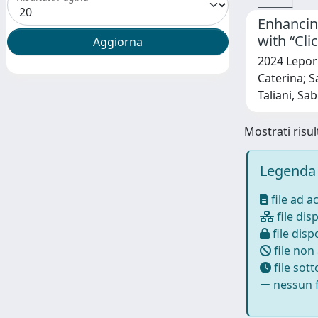
Enhancing
with “Cli
2024 Lepori
Caterina; S
Taliani, Sa
Mostrati risult
Legenda 
file ad a
file disp
file dispo
file non
file sot
nessun f