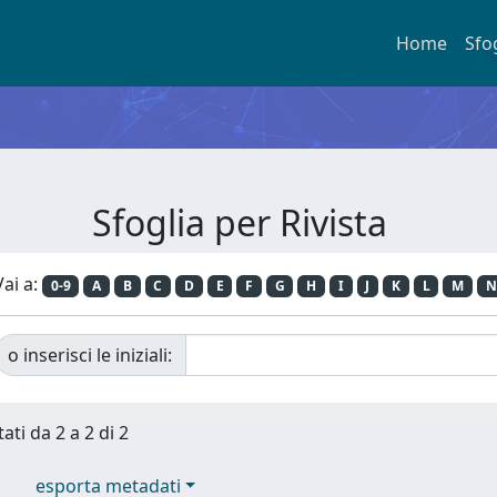
Home
Sfo
Sfoglia per Rivista
Vai a:
0-9
A
B
C
D
E
F
G
H
I
J
K
L
M
N
o inserisci le iniziali:
ati da 2 a 2 di 2
esporta metadati