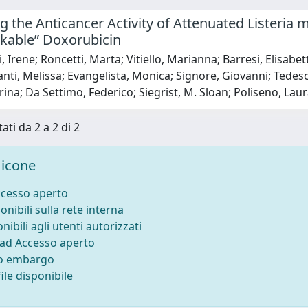
 the Anticancer Activity of Attenuated Listeria 
ckable” Doxorubicin
, Irene; Roncetti, Marta; Vitiello, Marianna; Barresi, Elisabet
anti, Melissa; Evangelista, Monica; Signore, Giovanni; Tedes
brina; Da Settimo, Federico; Siegrist, M. Sloan; Poliseno, Lau
ati da 2 a 2 di 2
icone
ccesso aperto
onibili sulla rete interna
nibili agli utenti autorizzati
 ad Accesso aperto
to embargo
ile disponibile