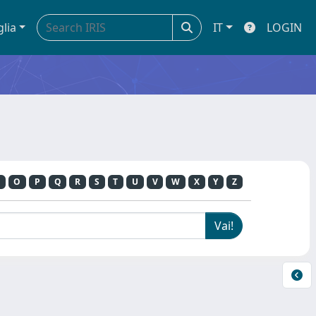
glia
IT
LOGIN
O
P
Q
R
S
T
U
V
W
X
Y
Z