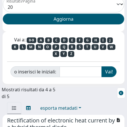
Risultati/Pagina
Vai a:
0-9
A
B
C
D
E
F
G
H
I
J
K
L
M
N
O
P
Q
R
S
T
U
V
W
X
Y
Z
o inserisci le iniziali:
Mostrati risultati da 4 a 5
di 5
esporta metadati
Rectification of electronic heat current by