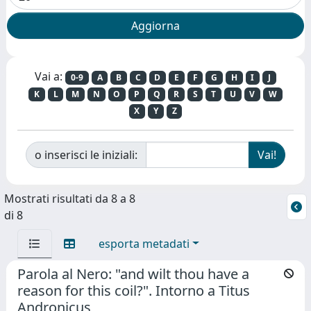
Vai a:
0-9
A
B
C
D
E
F
G
H
I
J
K
L
M
N
O
P
Q
R
S
T
U
V
W
X
Y
Z
o inserisci le iniziali:
Mostrati risultati da 8 a 8
di 8
esporta metadati
Parola al Nero: "and wilt thou have a
reason for this coil?". Intorno a Titus
Andronicus