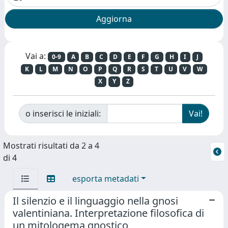
Vai a:
0-9
A
B
C
D
E
F
G
H
I
J
K
L
M
N
O
P
Q
R
S
T
U
V
W
X
Y
Z
o inserisci le iniziali:
Mostrati risultati da 2 a 4
di 4
esporta metadati
Il silenzio e il linguaggio nella gnosi
valentiniana. Interpretazione filosofica di
un mitologema gnostico