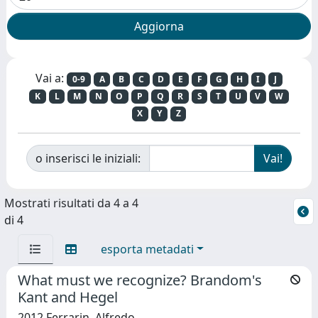
Vai a:
0-9
A
B
C
D
E
F
G
H
I
J
K
L
M
N
O
P
Q
R
S
T
U
V
W
X
Y
Z
o inserisci le iniziali:
Mostrati risultati da 4 a 4
di 4
esporta metadati
What must we recognize? Brandom's
Kant and Hegel
2012 Ferrarin, Alfredo