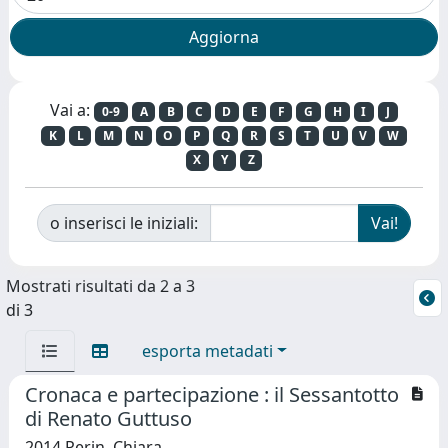
Vai a:
0-9
A
B
C
D
E
F
G
H
I
J
K
L
M
N
O
P
Q
R
S
T
U
V
W
X
Y
Z
o inserisci le iniziali:
Mostrati risultati da 2 a 3
di 3
esporta metadati
Cronaca e partecipazione : il Sessantotto
di Renato Guttuso
2014 Perin, Chiara