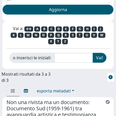
Vai a:
0-9
A
B
C
D
E
F
G
H
I
J
K
L
M
N
O
P
Q
R
S
T
U
V
W
X
Y
Z
o inserisci le iniziali:
Mostrati risultati da 3 a 3
di 3
esporta metadati
Non una rivista ma un documento:
Documento Sud (1959-1961) tra
avanguardia artistica e testimonianza