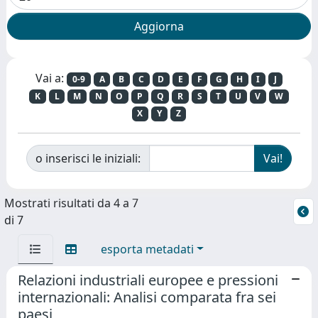
Vai a:
0-9
A
B
C
D
E
F
G
H
I
J
K
L
M
N
O
P
Q
R
S
T
U
V
W
X
Y
Z
o inserisci le iniziali:
Mostrati risultati da 4 a 7
di 7
esporta metadati
Relazioni industriali europee e pressioni
internazionali: Analisi comparata fra sei
paesi