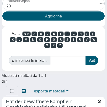
Risultati/Pagina
Vai a:
0-9
A
B
C
D
E
F
G
H
I
J
K
L
M
N
O
P
Q
R
S
T
U
V
W
X
Y
Z
o inserisci le iniziali:
Mostrati risultati da 1 a 1
di 1
esporta metadati
Hat der bewaffnete Kampf ein