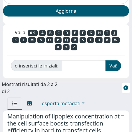
Vai a:
0-9
A
B
C
D
E
F
G
H
I
J
K
L
M
N
O
P
Q
R
S
T
U
V
W
X
Y
Z
o inserisci le iniziali:
Mostrati risultati da 2 a 2
di 2
esporta metadati
Manipulation of lipoplex concentration at
the cell surface boosts transfection
efficiency in hard-to-transfect cells