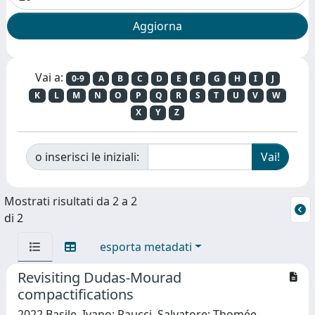
Vai a:
0-9
A
B
C
D
E
F
G
H
I
J
K
L
M
N
O
P
Q
R
S
T
U
V
W
X
Y
Z
o inserisci le iniziali:
Mostrati risultati da 2 a 2
di 2
esporta metadati
Revisiting Dudas-Mourad
compactifications
2022 Basile, Ivano; Raucci, Salvatore; Thomée,