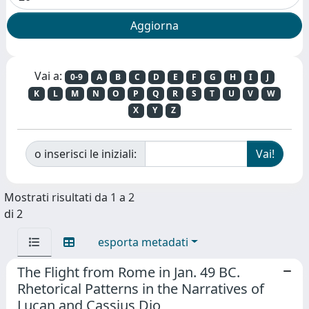
Vai a:
0-9
A
B
C
D
E
F
G
H
I
J
K
L
M
N
O
P
Q
R
S
T
U
V
W
X
Y
Z
o inserisci le iniziali:
Mostrati risultati da 1 a 2
di 2
esporta metadati
The Flight from Rome in Jan. 49 BC.
Rhetorical Patterns in the Narratives of
Lucan and Cassius Dio