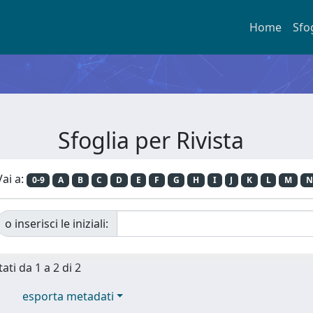
Home
Sfo
Sfoglia per Rivista
Vai a:
0-9
A
B
C
D
E
F
G
H
I
J
K
L
M
N
o inserisci le iniziali:
ati da 1 a 2 di 2
esporta metadati