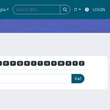
glia
IT
LOGIN
O
P
Q
R
S
T
U
V
W
X
Y
Z