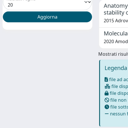
Anatomy o
stability
2015 Adrove
Molecula
2020 Amodeo,
Mostrati risult
Legenda 
file ad a
file disp
file dispo
file non
file sot
nessun f