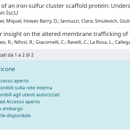
f an iron-sulfur cluster scaffold protein: Under
 on IscU
r, Miquel; Howes Barry, D.; Iannuzzi, Clara; Smulevich, Giuli
r insight on the altered membrane trafficking o
 R.; Nifosì, R.; Giacomelli, C.; Ravelli, C.; La Rosa, L.; Callegari
ati da 1 a 2 di 2
icone
ccesso aperto
onibili sulla rete interna
nibili agli utenti autorizzati
 ad Accesso aperto
to embargo
ile disponibile