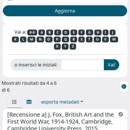
Vai a:
0-9
A
B
C
D
E
F
G
H
I
J
K
L
M
N
O
P
Q
R
S
T
U
V
W
X
Y
Z
o inserisci le iniziali:
Mostrati risultati da 4 a 6
di 6
esporta metadati
[Recensione a] J. Fox, British Art and the
First World War, 1914-1924, Cambridge,
Cambridge University Press, 2015