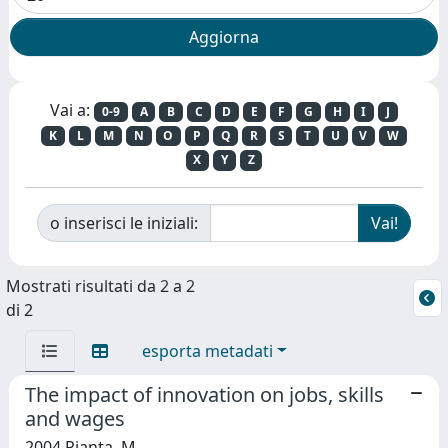
Vai a:
0-9
A
B
C
D
E
F
G
H
I
J
K
L
M
N
O
P
Q
R
S
T
U
V
W
X
Y
Z
o inserisci le iniziali:
Mostrati risultati da 2 a 2
di 2
esporta metadati
The impact of innovation on jobs, skills
and wages
2004 Pianta, M