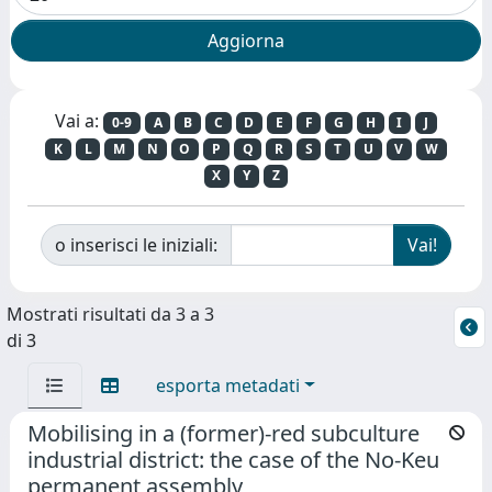
Vai a:
0-9
A
B
C
D
E
F
G
H
I
J
K
L
M
N
O
P
Q
R
S
T
U
V
W
X
Y
Z
o inserisci le iniziali:
Mostrati risultati da 3 a 3
di 3
esporta metadati
Mobilising in a (former)-red subculture
industrial district: the case of the No-Keu
permanent assembly