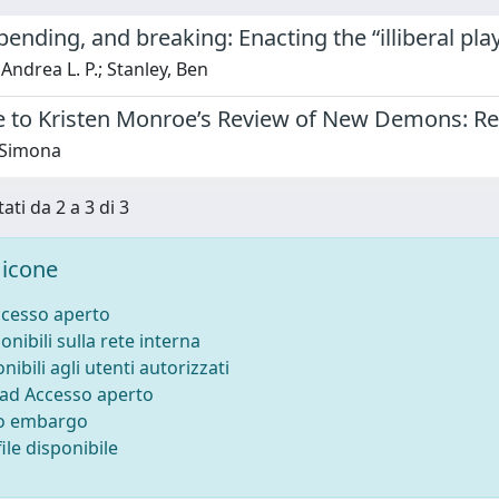
bending, and breaking: Enacting the “illiberal p
 Andrea L. P.; Stanley, Ben
 to Kristen Monroe’s Review of New Demons: Ret
, Simona
ati da 2 a 3 di 3
icone
ccesso aperto
onibili sulla rete interna
nibili agli utenti autorizzati
 ad Accesso aperto
to embargo
ile disponibile