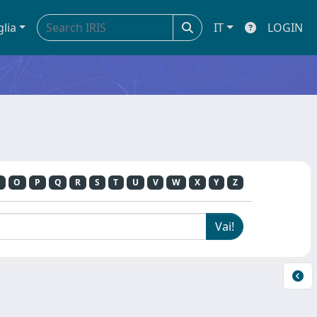
glia
IT
LOGIN
O
P
Q
R
S
T
U
V
W
X
Y
Z