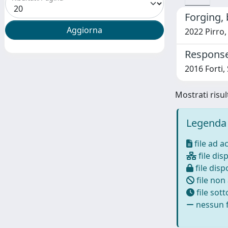
Forging, 
2022 Pirro,
Response
2016 Forti
Mostrati risult
Legenda 
file ad a
file disp
file dispo
file non
file sot
nessun f