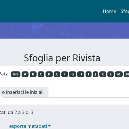
Home
Sfo
Sfoglia per Rivista
Vai a:
0-9
A
B
C
D
E
F
G
H
I
J
K
L
M
N
o inserisci le iniziali:
ati da 2 a 3 di 3
esporta metadati