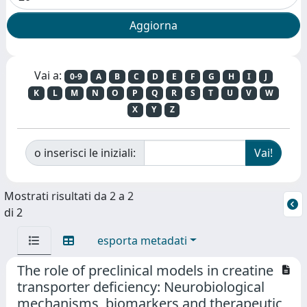
Vai a:
0-9
A
B
C
D
E
F
G
H
I
J
K
L
M
N
O
P
Q
R
S
T
U
V
W
X
Y
Z
o inserisci le iniziali:
Mostrati risultati da 2 a 2
di 2
esporta metadati
The role of preclinical models in creatine
transporter deficiency: Neurobiological
mechanisms, biomarkers and therapeutic