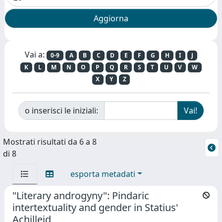
Vai a:
0-9
A
B
C
D
E
F
G
H
I
J
K
L
M
N
O
P
Q
R
S
T
U
V
W
X
Y
Z
o inserisci le iniziali:
Mostrati risultati da 6 a 8
di 8
esporta metadati
"Literary androgyny": Pindaric
intertextuality and gender in Statius'
Achilleid