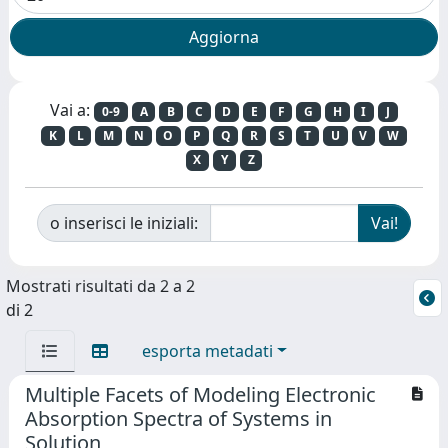
Vai a:
0-9
A
B
C
D
E
F
G
H
I
J
K
L
M
N
O
P
Q
R
S
T
U
V
W
X
Y
Z
o inserisci le iniziali:
Mostrati risultati da 2 a 2
di 2
esporta metadati
Multiple Facets of Modeling Electronic
Absorption Spectra of Systems in
Solution