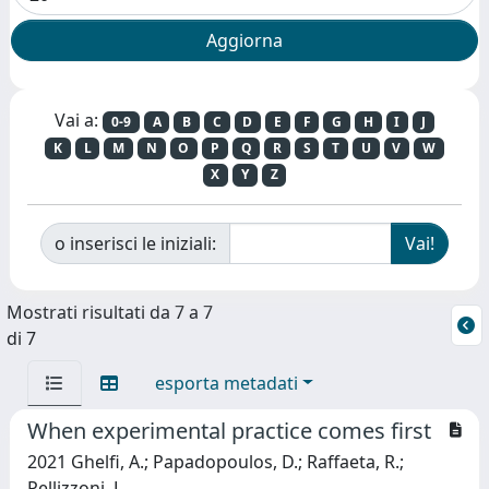
Vai a:
0-9
A
B
C
D
E
F
G
H
I
J
K
L
M
N
O
P
Q
R
S
T
U
V
W
X
Y
Z
o inserisci le iniziali:
Mostrati risultati da 7 a 7
di 7
esporta metadati
When experimental practice comes first
2021 Ghelfi, A.; Papadopoulos, D.; Raffaeta, R.;
Pellizzoni, L.