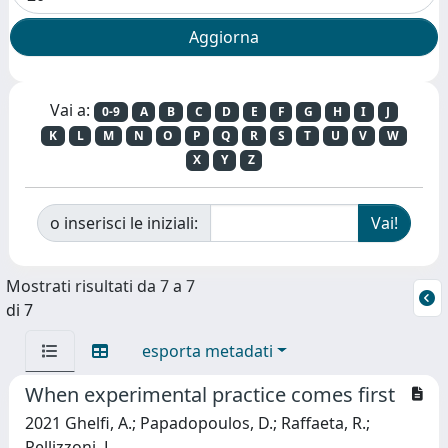
Vai a:
0-9
A
B
C
D
E
F
G
H
I
J
K
L
M
N
O
P
Q
R
S
T
U
V
W
X
Y
Z
o inserisci le iniziali:
Mostrati risultati da 7 a 7
di 7
esporta metadati
When experimental practice comes first
2021 Ghelfi, A.; Papadopoulos, D.; Raffaeta, R.;
Pellizzoni, L.